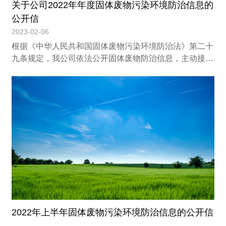
关于公司2022年年度固体废物污染环境防治信息的
公开信
2023-02-06
根据《中华人民共和国固体废物污染环境防治法》第二十
九条规定，我公司依法公开固体废物防治信息，主动接受
社会监督。
2022年上半年固体废物污染环境防治信息的公开信