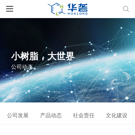
首页
走进华砻
小树脂，大世界
公司动态
公司动态
加入华砻
联系我们
快速链接
公司发展
产品动态
社会责任
文化建设
产业版图
研发创新